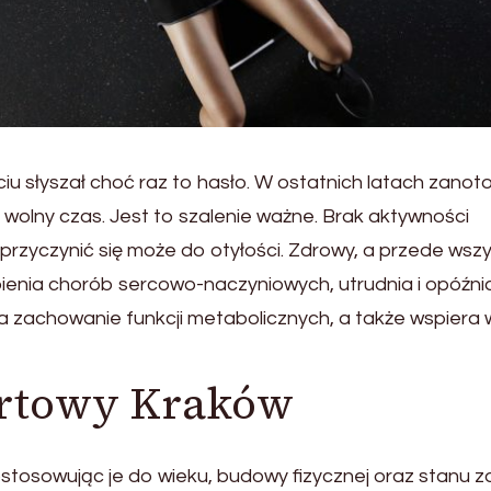
iu słyszał choć raz to hasło. W ostatnich latach zano
 wolny czas. Jest to szalenie ważne. Brak aktywności
 przyczynić się może do otyłości. Zdrowy, a przede wsz
pienia chorób sercowo-naczyniowych, utrudnia i opóźni
a zachowanie funkcji metabolicznych, a także wspiera 
portowy Kraków
osowując je do wieku, budowy fizycznej oraz stanu z