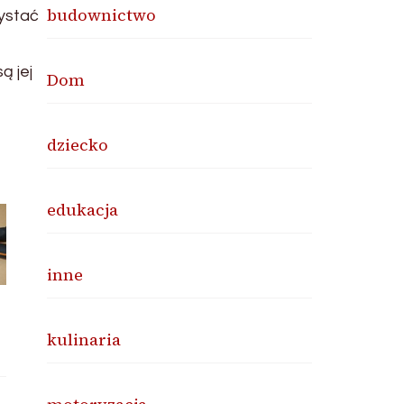
budownictwo
ystać
ą jej
Dom
dziecko
edukacja
inne
kulinaria