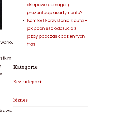
sklepowe pomagają
prezentację asortymentu?
Komfort korzystania z auta –
jak podnieść odczucia z
jazdy podczas codziennych
towano,
tras
ystkim
Kategorie
a
w
Bez kategorii
biznes
drowia.