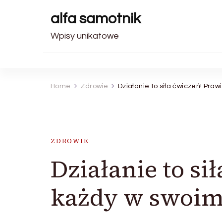
alfa samotnik
Wpisy unikatowe
Home
Zdrowie
Działanie to siła ćwiczeń! Pra
ZDROWIE
Działanie to si
każdy w swoim