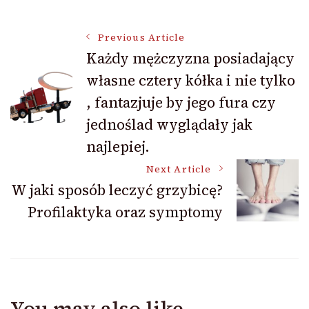
Post
Previous Article
Każdy mężczyzna posiadający
własne cztery kółka i nie tylko
Navigation
, fantazjuje by jego fura czy
jednoślad wyglądały jak
najlepiej.
Next Article
W jaki sposób leczyć grzybicę?
Profilaktyka oraz symptomy
You may also like