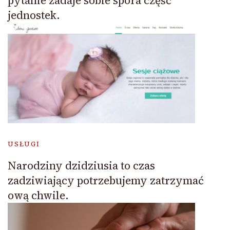
pytanie zadaje sobie spora część
jednostek.
USŁUGI
Narodziny dzidziusia to czas
zadziwiający potrzebujemy zatrzymać
ową chwile.