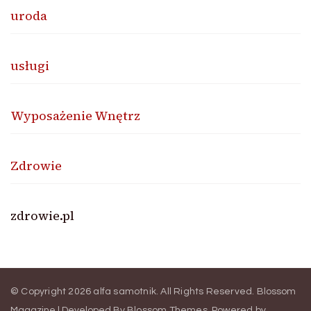
uroda
usługi
Wyposażenie Wnętrz
Zdrowie
zdrowie.pl
© Copyright 2026
alfa samotnik
. All Rights Reserved.
Blossom
Magazine | Developed By
Blossom Themes
.
Powered by