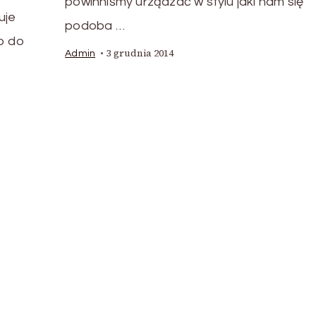
powinniśmy urządzać w stylu jaki nam się
uje
podoba …
to do
3 grudnia 2014
Admin