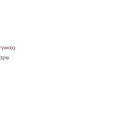
u
rywają
dzie