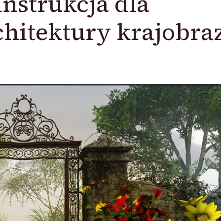
nstrukcja dla
hitektury krajobra