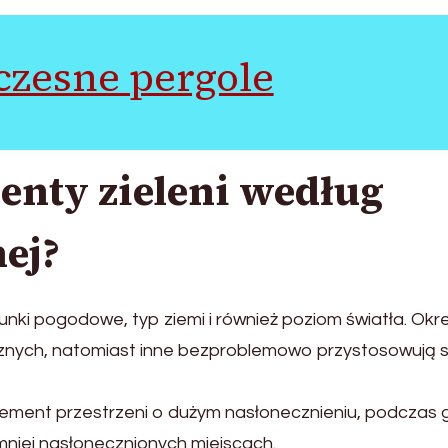
zesne pergole
enty zieleni według
nej?
runki pogodowe, typ ziemi i również poziom światła. Okr
cznych, natomiast inne bezproblemowo przystosowują s
element przestrzeni o dużym nasłonecznieniu, podczas 
 mniej nasłonecznionych miejscach.