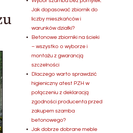
Wybór szamba bez pomyłek.
Jak dopasować zbiornik do
zu
liczby mieszkańców i
warunków działki?
Betonowe zbiorniki na ścieki
– wszystko o wyborze i
montażu z gwarancją
szczelności
Dlaczego warto sprawdzić
higieniczny atest PZH w
połączeniu z deklaracją
zgodności producenta przed
zakupem szamba
betonowego?
Jak dobrze dobrane meble