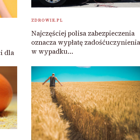
ZDROWIE.PL
Najczęściej polisa zabezpieczenia
oznacza wypłatę zadośćuczynieni
w wypadku…
i dla