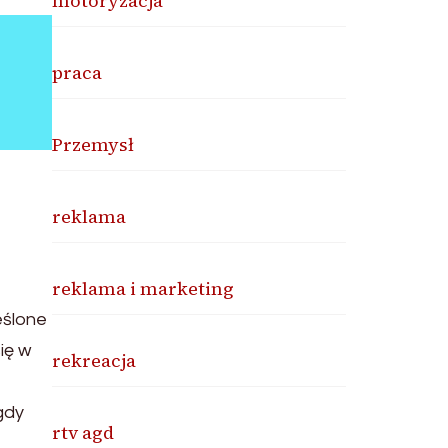
motoryzacja
praca
Przemysł
reklama
reklama i marketing
eślone
ię w
rekreacja
gdy
rtv agd