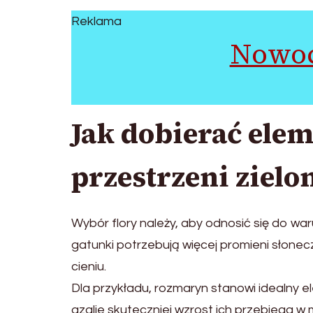
Reklama
Nowoc
Jak dobierać elem
przestrzeni zielo
Wybór flory należy, aby odnosić się do wa
gatunki potrzebują więcej promieni słone
cieniu.
Dla przykładu, rozmaryn stanowi idealny 
azalie skuteczniej wzrost ich przebiega w