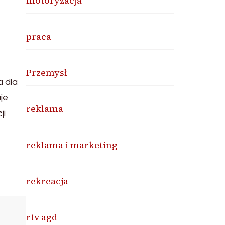
motoryzacja
praca
Przemysł
a dla
je
reklama
ji
reklama i marketing
rekreacja
rtv agd