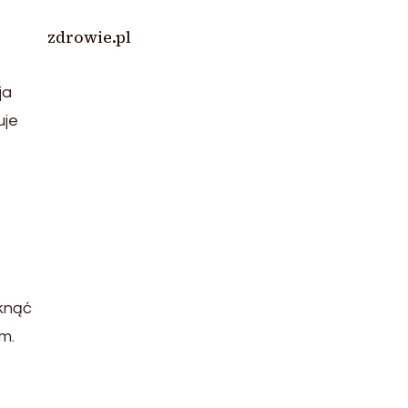
zdrowie.pl
ja
uje
knąć
m.